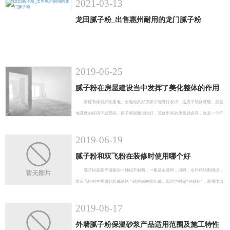
2021-03-13
龙田腻子粉_出售惠州耐用的龙门腻子粉
2019-06-25
腻子粉在房屋建设当中发挥了美化整体的作用
家庭装修就好比重地，土地做的好庄家才能有好收成，这房子装修整理，就是
地基做的好房子就坚固，房子墙面整理的好，装修出来的质量就会高，这是一个不
变的定理，所以有很多人都在这些方面有很多的***内容，就拿装修房子都需要使
用到的腻子粉来说吧，别看这是不起眼的粉末，但是真的使用起来哪里都少不了
2019-06-19
它。
腻子粉和双飞粉在装修时使用哪个好
腻子粉是基于墙面的一种找平材料，一般是由基料，填料，水和粘结剂组成，
而双飞粉的主要成分组成是钙与镁的碳酸盐组成，因此也叫做“钙镁粉”，是用作墙
体填料。应用范围广。 从性能上来说，腻子粉的工业性能要优于双飞粉，但是在技
术相对落后的地区，仍然使用双飞粉。
2019-06-17
外墙腻子粉保温砂浆产品适用范围及施工特性